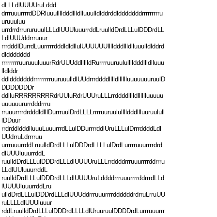
dLLLdlUUUUruLddd
drrruuurrrrdDDRluuulllldddllldlluuulldlddrddldddddddrrrrrrrrru
uruuuluu
urrdrrdrrururuuulLLLdlUUUluuurrddLruulldDrdLLLulDDDrdLL
LdlUUUddrrruuur
rrrdddlDurrdLuurrrrrdddldldllulUUUUUUlllldddllldlluuulldlddrd
dlddddddd
rrrrrrrrruuruuuluuurRdrUUUddllllldRurrrruuruululllldddllldlluuu
lldlddr
ddldddddddrrrrrrrrruuruuulldlUUdrrrddddlllldlllllluuuuuuuruulD
DDDDDDDr
ddlluRRRRRRRRRdrUUluRdrUUUruLLLrrddddlllldlllllluuuuu
uuuuuururrdddrrru
rruuurrrrdrdddldlllDurrruulDrdLLLLrrrruuruululllldddllluuruulull
lDDuur
rrdrddldddlluuuLuuurrrdLLulDDurrrrddlUruLLLulDrrrddddLdl
UUdrruLdrrrruu
urrruuurrddLruulldDrdLLLulDDDrdLLLLulDrdLurrrruuurrrrdrd
dlUUUluuurrddL
ruulldDrdLLLulDDDrdLLLdlUUUUruLLLrrddddrrruuurrrrddrrru
LLdlUUluuurrddL
ruulldDrdLLLulDDDrdLLLdlUUUUruLddddrrruuurrrrddrrrdLLd
lUUUUluuurrddLru
ulldDrdLLLulDDDrdLLLdlUUUddrrruuurrrrddddddrdrruLrruUU
ruLLLLdlUUUluuur
rddLruulldDrdLLLulDDDrdLLLLdlUruuruulDDDDrdLurrruuurrr