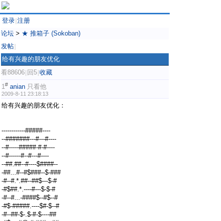
登录
注册
|
论坛
>
★ 推箱子 (Sokoban)
发帖
|
给有兴趣的朋友优化
看88606
回5
收藏
|
|
#
1
anian
只看他
2009-8-11 23:18:13
给有兴趣的朋友优化：
------------#####----
--#######---#---#----
--#-----#####-#-#----
--#------#--#---#----
--##.##--#----$####--
-##...#--#$###--$-###
-#--#.*.##--##$---$-#
-#$##.*.----#---$-$-#
-#--#...-####$--#$--#
-#$-#####.----$#-$--#
-#--##-$-.$-#-$----##