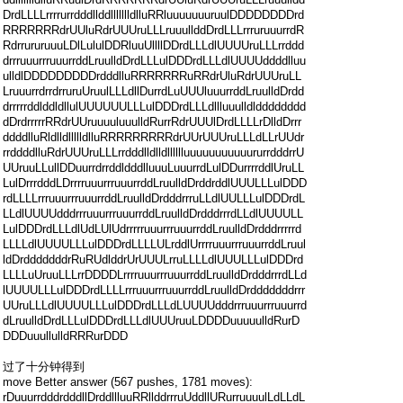
DrdLLLLrrrrurrdddllddllllllldlluRRluuuuuuuruulDDDDDDDDrd
RRRRRRRdrUUluRdrUUUruLLLruuullddDrdLLLrrruruuurrdR
RdrrururuuuLDlLululDDRluuUllllDDrdLLLdlUUUUruLLLrrddd
drrruuurrruuurrddLruulldDrdLLLulDDDrdLLLdlUUUUddddlluu
ulldlDDDDDDDDDrdddlluRRRRRRRuRRdrUluRdrUUUruLL
LruuurrdrrdrruruUruulLLLdllDurrdLuUUUluuurrddLruulldDrdd
drrrrrddlddldllulUUUUUULLLulDDDrdLLLdllluuulldldddddddd
dDrdrrrrrRRdrUUruuuuluuulldRurrRdrUUUlDrdLLLLrDlldDrrr
ddddlluRldlldllllldlluRRRRRRRRRdrUUrUUUruLLLdLLrUUdr
rrddddlluRdrUUUruLLLrrdddlldlldlllllluuuuuuuuuuururrdddrrU
UUruuLLullDDuurrdrrddldddlluuuLuuurrdLulDDurrrrddlUruLL
LulDrrrdddLDrrrruuurrruuurrddLruulldDrddrddlUUULLLulDDD
rdLLLLrrruuurrruuurrddLruulldDrdddrrruLLdlUULLLulDDDrdL
LLdlUUUUdddrrruuurrruuurrddLruulldDrdddrrrdLLdlUUUULL
LulDDDrdLLLdlUdLUlUdrrrrruuurrruuurrddLruulldDrdddrrrrrd
LLLLdlUUUULLLulDDDrdLLLLULrddlUrrrruuurrruuurrddLruul
ldDrdddddddrRuRUdlddrUrUUULrruLLLLdlUUULLLulDDDrd
LLLLuUruuLLLrrDDDDLrrrruuurrruuurrddLruulldDrdddrrrdLLd
lUUUULLLulDDDrdLLLLrrruuurrruuurrddLruulldDrdddddddrrr
UUruLLLdlUUUULLLulDDDrdLLLdLUUUUdddrrruuurrruuurrd
dLruulldDrdLLLulDDDrdLLLdlUUUruuLDDDDuuuuulldRurD
DDDuuullulldRRRurDDD
过了十分钟得到
move Better answer (567 pushes, 1781 moves):
rDuuurrdddrdddllDrddllluuRRllddrrruUddllURurruuuulLdLLdL