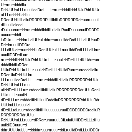
Urrrrrurrddddllu
RdrUUUruLLLruuullddDrdLLLLrrrrurrddddllddrUUluRdrUUUr
uLLLrrddddllddllu
RRdrUUdlllllLdlluRRRRRRRllllllldlluRRRRRRRdrruurruuuull
dlllluullldlddd
rDuluuururrrddrrrrurrddddllddlllullldlluRuulDuuuuruulDDDDD
uuuurrrrdddl
luRUruLLrdddrruLdlUUruLddrrrrruruuullddDrdLLLLdlUUruuR
RdrdrruuullDDDrd
LLLdlUUdrrrrurrddddlluRdrUUUruLLLruuullddDrdLLLLdlUrrrr
uuulllDDDrdLurr
rrurrddddllddrUUluRdrUUUruLLLruuullddDrdLLLdlUUdrrrrurr
ddddllddlluRRdr
UUluRdrUUUruLLLruuullddDrdLLLdlUlldRurrrrrurrddddlldllu
RRdrUluRdrUUUru
LLLruuullddDrdLLLLLrrrrrurrddddlllldllldlluRRRRRRRdrUUlu
RdrUUUruLLLruu
ullddDrdLLLLrrrrurrddddlllldllllldlluRRRRRRRRRdrUUluRdrU
UUruLLLruuulld
dDrdLLLrrrurrddddlllldllllluulDrddlluRRRRRRRRRdrUUluRdr
UUUruLLLruuulld
dDrdLLrdLruurrrddddlllldlllllluuuuuuuruulDDDDDDDDrddlluR
RRRRRRRRdrUUlu
RdrUUUruLLLruuurrdRRdrruruuruuLDlLululUllllDDrdLLLdlllu
uulldlDDuururrd
ddrrUUUUruLLLrrddddrrruuurrruuurrddLruulldDrdLLLulDDDr