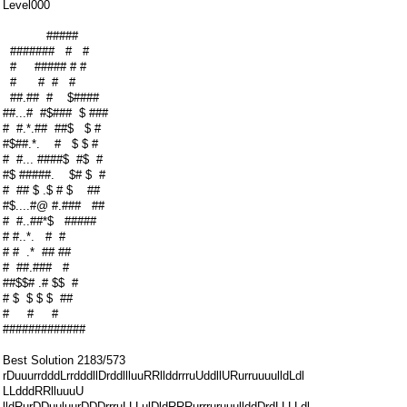
Level000
#####
####### # #
# ##### # #
# # # #
##.## # $####
##...# #$### $ ###
# #.*.## ##$ $ #
#$##.*. # $ $ #
# #... ####$ #$ #
#$ #####. $# $ #
# ## $ .$ # $ ##
#$....#@ #.### ##
# #..##*$ #####
# #..*. # #
# # .* ## ##
# ##.### #
##$$# .# $$ #
# $ $ $ $ ##
# # #
#############
Best Solution 2183/573
rDuuurrdddLrrdddllDrddllluuRRllddrrruUddllURurruuuulldLdl
LLdddRRlluuuU
lldRurDDuuluurDDDrrruLLLulDldRRRurrruruuullddDrdLLLLdl