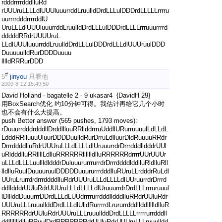
rdddrrrrdddlluRd
rUUUruLLLLdlUUUluuurrddLruulldDrdLLLulDDDrdLLLLLrrrru
uurrrrdddrrrrddlU
UruLLLdlUUUluuurrddLruulldDrdLLLulDDDrdLLLLrrruuurrrrd
dddddRRdrUUUUruL
LLdlUUUluuurrddLruulldDrdLLLulDDDrdLLLdlUUUruulDDD
DuuuuulldRurDDDDuuuu
lllldRRRurDDD
#
5
jinyou
只看他
2009-8-12 15:49:50
David Holland - bagatelle 2 - 9 ukasar4 {DavidH 29}
用BoxSearch优化 约10分钟可得。我估计再给它几个小时
也不会有什么大提高。
push Better answer (565 pushes, 1793 moves):
rDuuurrdddrdddllDrddllluuRRllddrrruUddllURurruuuulLdLLdL
LdddRRlluuuUluurDDDDuulldRurDrruLdlluurDldRuuuuRRdr
DrrrddddlluRdrUUUruLLLdLLLLdlUruuurrdrDrrrdddlldddrUUl
uRldddlluRRllllLdlluRRRRRRlllllldlluRRRRRRdrrrrUUrUUUr
uLLLdLLLLuullldldddrDuluuururrrurrdrDrrrddddlddlluRldlluRll
lldlluRuulDuuuuruulDDDDDuuururrrdddlluRUruLLrdddrRuLdl
UUruLrurrdrdrrrddddlluRdrUUUruLLLdLLLLdlUUruurrdrDrrrd
ddlldddrUUluRdrUUUruLLLdLLLLdlUruuurrdrDrdLLLrrruruuul
lDlllddDuuurrrDDrdLLLdLUUdrrrrurrdddlldddlluRRdrUUluRdr
UUUruLLLruuullddDrdLLLdlUlldRurrrrdLrururrdddllddllllldlluR
RRRRRRdrUUluRdrUUUruLLLruuullddDrdLLLLLrrrrrurrdddll
ddllllllldlluRRuulDrdRRRRRRRdrUUluRdrUUUruLLLruuulldd