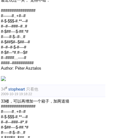
最近玩过一关， 觉得不错：
################
#-------#..+#--#
#-$-$$$-#.**---#
#--#---###--#..#
#-$##----$-##.*#
#-----#-$--#-..#
#-$##$#--$##---#
#--#--#-$-#----#
#-$#---*#.#---$#
#--####...-----#
####--##########
Author: Péter Asztalos
#
34
stopheart
只看他
2009-10-19 19:18:22
33楼，可以再增加一个箱子，加两道墙
################
#-------#..+#--#
#-$-$$$-#.**---#
#--#---###--#*.#
#-$##----$-##.*#
#-----#-$--#-..#
#-$##$#--$##---#