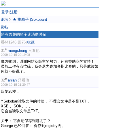
登录
注册
|
论坛
>
★ 推箱子 (Sokoban)
发帖
|
给有兴趣的箱子迷消磨时光
看441246
回76
收藏
|
|
#
31
mengcheng
只看他
2009-10-15 20:19:08
魔方收到，谢谢网站及版主的努力，还有赞助商的支持！
虽然工作有点忙碌，我会尽力参加各期比赛的，只是成绩如
何就不好说了。
#
32
anian
只看他
2009-10-15 21:39:47
回复28楼：
YSokoban读取文件的时候， 不理会文件是不是TXT，
XSB， SOK。。。
它会当读取文件是TXT。
关于： 它自动保存到哪去了？
George 已经回答： 保存到registry去。