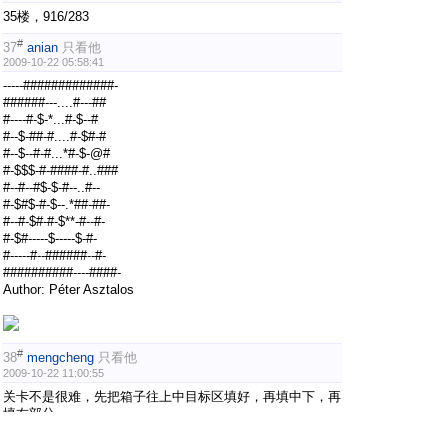
35楼，916/283
#
37
anian
只看他
2009-10-22 05:58:41
-----#############-
######---....#---##
#----#-$-*...#-$--#
#--$-##-#....#-$#-#
#--$--#-#...*#-$-@#
#-$$$-#-####-#..###
#--#--#$-$-#--..#--
#-$#$-#-$--.*##-##-
#--#-$#-#-$**-#--#-
#-$#-----$-----$-#-
#-----#--######--#-
##########----####-
Author: Péter Asztalos
#
38
mengcheng
只看他
2009-10-22 11:00:55
关卡不是很难，先把箱子往上中目标区填好，再填中下，再
填右部分。
#
39
stopheart
只看他