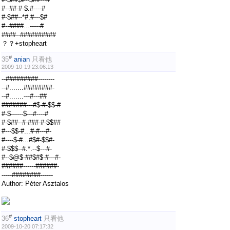
#--##-#-$.#----#
#-$##--*#.#---$#
#--####...-----#
####--##########
？？+stopheart
#
35
anian
只看他
2009-10-19 23:06:13
--#########--------
--#.......########-
--#.......---#---##
#######---#$-#-$$-#
#-$------$---#----#
#-$##--#-###-#-$$##
#---$$-#...#-#---#-
#----$-#...#$#-$$#-
#-$$$--#.*.--$---#-
#--$@$-##$#$-#---#-
######------######-
-----########------
Author: Péter Asztalos
#
36
stopheart
只看他
2009-10-20 07:17:32