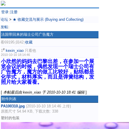
登录
注册
|
论坛
>
★ 收藏交流与展示 (Buying and Collecting)
发帖
|
法国带回来的瑞士公司广告魔方
看69195
回42
收藏
|
|
#
1
kexin_xiao
只看他
2010-10-10 18:14:46
小欣然的妈妈去巴黎出差，在参加一个展
览会议的时候，偶然发现一个瑞士公司有
广告魔方，魔方的做工比较好，贴纸都是
化学式，材料厚实，而且是弹簧结构，发
照片给大家看看。
[
本帖最后由 kexin_xiao 于 2010-10-10 18:41 编辑
]
附件列表
PA100310.jpg
(2010-10-10 18:14:46 上传)
原图尺寸 54.94 KB, 下载次数: 338
塑封的包装