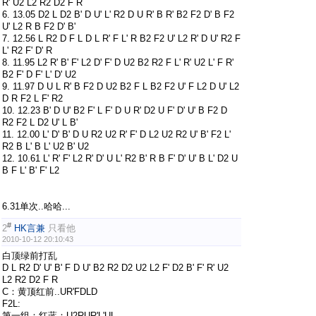
R' U2 L2 R2 D2 F R
6. 13.05 D2 L D2 B' D U' L' R2 D U R' B R' B2 F2 D' B F2
U' L2 R B F2 D' B'
7. 12.56 L R2 D F L D L R' F L' R B2 F2 U' L2 R' D U' R2 F
L' R2 F' D' R
8. 11.95 L2 R' B' F' L2 D' F' D U2 B2 R2 F L' R' U2 L' F R'
B2 F' D F' L' D' U2
9. 11.97 D U L R' B F2 D U2 B2 F L B2 F2 U' F L2 D U' L2
D R F2 L F' R2
10. 12.23 B' D U' B2 F' L F' D U R' D2 U F' D' U' B F2 D
R2 F2 L D2 U' L B'
11. 12.00 L' D' B' D U R2 U2 R' F' D L2 U2 R2 U' B' F2 L'
R2 B L' B L' U2 B' U2
12. 10.61 L' R' F' L2 R' D' U L' R2 B' R B F' D' U' B L' D2 U
B F L' B' F' L2
6.31单次..哈哈...
#
2
HK言兼
只看他
2010-10-12 20:10:43
白顶绿前打乱
D L R2 D' U' B' F D U' B2 R2 D2 U2 L2 F' D2 B' F' R' U2
L2 R2 D2 F R
C：黄顶红前..UR'FDLD
F2L:
第一组：红蓝：U2RUR'L'UL