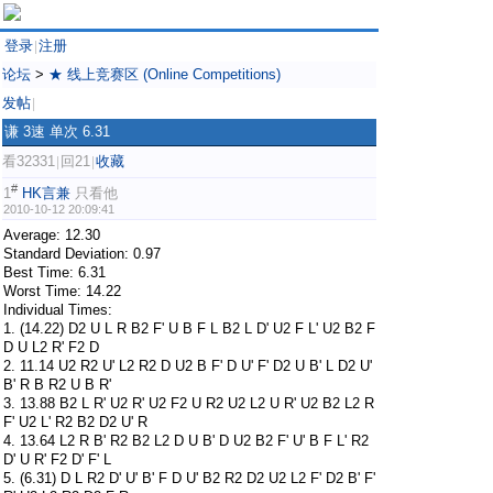
登录
注册
|
论坛
>
★ 线上竞赛区 (Online Competitions)
发帖
|
谦 3速 单次 6.31
看32331
回21
收藏
|
|
#
1
HK言兼
只看他
2010-10-12 20:09:41
Average: 12.30
Standard Deviation: 0.97
Best Time: 6.31
Worst Time: 14.22
Individual Times:
1. (14.22) D2 U L R B2 F' U B F L B2 L D' U2 F L' U2 B2 F
D U L2 R' F2 D
2. 11.14 U2 R2 U' L2 R2 D U2 B F' D U' F' D2 U B' L D2 U'
B' R B R2 U B R'
3. 13.88 B2 L R' U2 R' U2 F2 U R2 U2 L2 U R' U2 B2 L2 R
F' U2 L' R2 B2 D2 U' R
4. 13.64 L2 R B' R2 B2 L2 D U B' D U2 B2 F' U' B F L' R2
D' U R' F2 D' F' L
5. (6.31) D L R2 D' U' B' F D U' B2 R2 D2 U2 L2 F' D2 B' F'