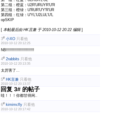
第二组：橙蓝：U2R'URUYR'U'R
第三组：橙绿：U'RUR'U'Y'R'UR
第四组：红绿：U'YL'U2LUL'U'L
opSKIP
[
本帖最后由 HK言兼 于 2010-10-12 20:22 编辑
]
#
3
小XO
只看他
2010-10-12 20:12:25
NB!!!!!!!!!!!!!!!!!!!!!!!!
#
4
2rabbits
只看他
2010-10-12 20:13:35
太厉害了...
#
5
HK言兼
只看他
2010-10-12 20:13:37
回复 3# 的帖子
哇！！！你都甘得闲..
#
6
kimimcfly
只看他
2010-10-12 20:17:42
鼓掌。。。。跳啥啦？？
#
7
kattokid
只看他
2010-10-12 20:26:05