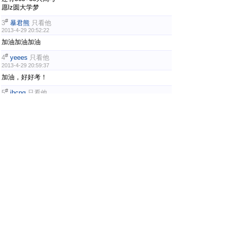
愿lz圆大学梦
#
3
暴君熊
只看他
2013-4-29 20:52:22
加油加油加油
#
4
yeees
只看他
2013-4-29 20:59:37
加油，好好考！
#
5
jhcng
只看他
2013-4-29 20:59:58
浙江还有39天的高考党。。。
#
6
wj1659
只看他
2013-4-29 21:00:12
加油，顶一个！
#
7
鲲鹏
只看他
2013-4-29 21:00:48
倾溪弟加油，我们等着你重返魔界。相信一分耕耘一分收
获，祝你顺利考取理想的大学！
#
8
dumin1995
只看他
2013-4-29 21:01:43