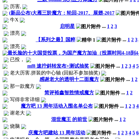
历害,
(新品公布)大雁三阶魔方：轮回-2017、展翅-2017
牛X
启明星
...
1
2
3
漂亮
【系列之最】国粹
...
1
2
3
漂亮
最长脸的十大国货投票，为国产魔方加油（投票时间4-18到4-
已投，
mf8 速拧斜转发布+测试抽奖
...
1
2
3
4
5
老大历害.拼装的中心轴 (回贴不参加抽奖)
感谢老大的透明十二面魔方
...
1
2
那一款魔方
简评裕鑫智胜情戒魔方
...
1
2
写得非常详细
魔方吧 13 周年活动入围名单公布
...
1
2
3
4
谢老大
混世魔王 的前世
...
1
2
烧脑
庆魔方吧建站 13 周年活动
...
1
2
3
4
5
6