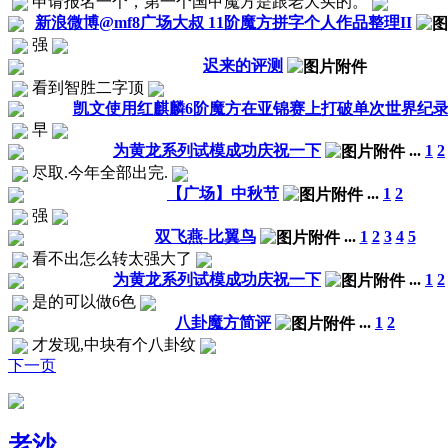
申请报名一个，第一个国甲魔方是跟老大买的。
新浪微博@mf8广场大叔 11阶魔方拼字个人作品整理II
强
迟来的评测
看到智胜二字顶
凯文使用红麒麟6阶魔方在亚锦赛上打破单次世界纪录1:3
早
为黄龙系列试模成功庆祝一下
...
1
2
尽取.今年全部出完.
【广场】中秋节
...
1
2
强
双飞燕-比翼鸟
...
1
2
3
4
5
看不出怎么转太强大了
为黄龙系列试模成功庆祝一下
...
1
2
是的可以做6色
八卦魔方简评
...
1
2
才发现,中块有个八卦纹
下一页
老沙