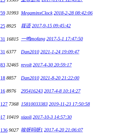
59
31993
MegaminxClock
2018-2-28 08:42:06
筱语
2017-9-15 09:45:42
25
8925
一鸣mofang
2017-5-1 17:47:50
31
16815
31
6377
Dan2010
2021-1-24 19:09:47
83
32465
revolt
2017-4-30 20:59:17
18
8857
Dan2010
2021-8-20 21:22:00
16
8976
295416243
2017-4-8 10:14:27
127
7368
15810033383
2019-11-23 17:50:58
)
17
10419
xiaoli
2017-10-3 14:57:30
唉呀吗呀1
2017-4-20 21:06:07
136
9027