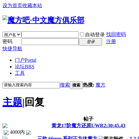
设为首页
收藏本站
找回密码
自动登录
密码
注册
登录
快捷导航
门户
Portal
论坛
BBS
工具
搜索
热搜:
魔方
搜索
主题
|
回复
帖子
黄龙17阶魔方还原UWR2:30:45.43
4000内
三款 66mm 系列正方体魔方
...
1
2