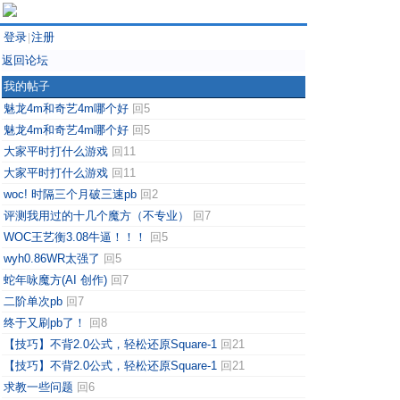
登录
注册
|
返回论坛
我的帖子
魅龙4m和奇艺4m哪个好
回5
魅龙4m和奇艺4m哪个好
回5
大家平时打什么游戏
回11
大家平时打什么游戏
回11
woc! 时隔三个月破三速pb
回2
评测我用过的十几个魔方（不专业）
回7
WOC王艺衡3.08牛逼！！！
回5
wyh0.86WR太强了
回5
蛇年咏魔方(AI 创作)
回7
二阶单次pb
回7
终于又刷pb了！
回8
【技巧】不背2.0公式，轻松还原Square-1
回21
【技巧】不背2.0公式，轻松还原Square-1
回21
求教一些问题
回6